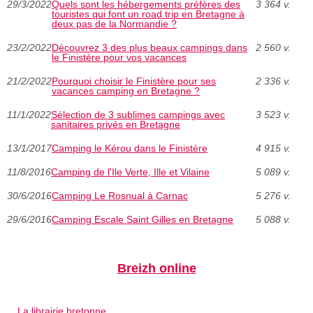
29/3/2022
Quels sont les hébergements préfères des
3 364 v.
touristes qui font un road trip en Bretagne à
deux pas de la Normandie ?
23/2/2022
Découvrez 3 des plus beaux campings dans
2 560 v.
le Finistère pour vos vacances
21/2/2022
Pourquoi choisir le Finistère pour ses
2 336 v.
vacances camping en Bretagne ?
11/1/2022
Sélection de 3 sublimes campings avec
3 523 v.
sanitaires privés en Bretagne
13/1/2017
Camping le Kérou dans le Finistère
4 915 v.
11/8/2016
Camping de l'Ile Verte, Ille et Vilaine
5 089 v.
30/6/2016
Camping Le Rosnual à Carnac
5 276 v.
29/6/2016
Camping Escale Saint Gilles en Bretagne
5 088 v.
Breizh online
La librairie bretonne