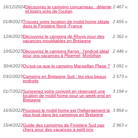
16/12/2024
Découvrez le camping concarneau : détente
2 467 v.
et loisirs près de l'océan
01/8/2023
Trouvez votre location de mobil-home idéale
2 655 v.
dans le Finistère Nord, France
12/6/2023
Découvrez le camping de Rhuys pour des
2 362 v.
vacances inoubliables en Bretagne
10/5/2023
Découvrez le camping Kergo : l'endroit idéal
2 446 v.
pour vos vacances à Ploemel, Morbihan
30/4/2023
Qu'est-ce que le camping Marseillan Plage ?
3 091 v.
03/2/2023
Camping en Bretagne Sud : les plus beaux
2 573 v.
endroits
01/7/2022
Surprenez votre conjoint en réservant une
3 194 v.
location de mobil home pour un week-end en
Bretagne
16/5/2022
Pourquoi le mobil home est l'hébergement le
3 854 v.
plus loué dans les campings en Bretagne
15/4/2022
Guide des campings de Finistère Sud pas
2 963 v.
chers pour des vacances à petit prix