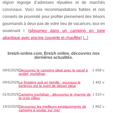
région regorge d’adresses réputées et de marchés
conviviaux. Voici nos recommandations fiables et nos
conseils de proximité pour profiter pleinement des trésors
gourmands à deux pas de votre lieu de vacances, tout en
soutenant l (
séjournez dans un camping en loire
atlantique avec piscine couverte et chauffée
) [
...
]
breizh-online.com, Breizh online, découvrez nos
dernières actualités.
09/5/2025
Découvrez le camping idéal avec le vacaf à
1 658 v.
guidel, morbihan
09/5/2025
Le finistère sud en famille : pourquoi le
1 441 v.
kerleyou est le point de départ idéal
01/5/2025
Camping morbihan : découvrez le charme de
1 519 v.
la croix villieu
19/3/2025
Découvrez les meilleurs emplacements de
1 862 v.
camping à soulac sur mer