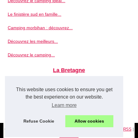
Découvrez le camping idéal...
Le finistère sud en famille...
Camping morbihan : découvrez...
Découvrez les meilleurs...
Découvrez le camping...
La Bretagne
Que faire à saint-tropez :...
This website uses cookies to ensure you get
Les plus beaux spots pour...
the best experience on our website.
Learn more
Quelle distance fait le gr34 ?
Refuse Cookie
Allow cookies
© 2026
Breizh-online.com
|
Schéma les articles
|
Cookies Policy
|
RSS
|
eZ Publish