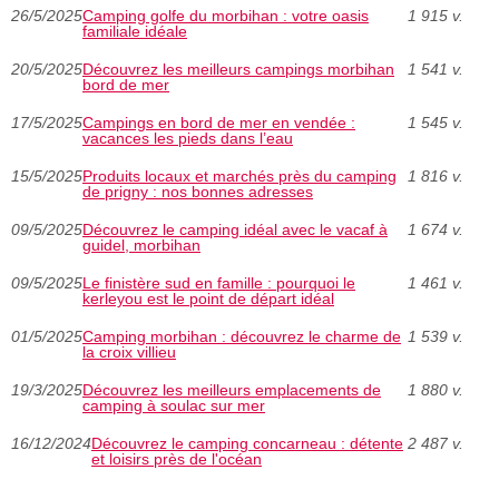
26/5/2025
Camping golfe du morbihan : votre oasis
1 915 v.
familiale idéale
20/5/2025
Découvrez les meilleurs campings morbihan
1 541 v.
bord de mer
17/5/2025
Campings en bord de mer en vendée :
1 545 v.
vacances les pieds dans l’eau
15/5/2025
Produits locaux et marchés près du camping
1 816 v.
de prigny : nos bonnes adresses
09/5/2025
Découvrez le camping idéal avec le vacaf à
1 674 v.
guidel, morbihan
09/5/2025
Le finistère sud en famille : pourquoi le
1 461 v.
kerleyou est le point de départ idéal
01/5/2025
Camping morbihan : découvrez le charme de
1 539 v.
la croix villieu
19/3/2025
Découvrez les meilleurs emplacements de
1 880 v.
camping à soulac sur mer
16/12/2024
Découvrez le camping concarneau : détente
2 487 v.
et loisirs près de l'océan