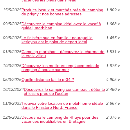
15/5/2025
Produits locaux et marchés près du camping
1 809 v.
de prigny : nos bonnes adresses
09/5/2025
Découvrez le camping idéal avec le vacaf à
1 668 v.
guidel, morbihan
09/5/2025
Le finistère sud en famille : pourquoi le
1 455 v.
kerleyou est le point de départ idéal
01/5/2025
Camping morbihan : découvrez le charme de
1 531 v.
la croix villieu
19/3/2025
Découvrez les meilleurs emplacements de
1 876 v.
camping à soulac sur mer
05/3/2025
Quelle distance fait le gr34 ?
4 905 v.
16/12/2024
Découvrez le camping concarneau : détente
2 480 v.
et loisirs près de l'océan
01/8/2023
Trouvez votre location de mobil-home idéale
2 667 v.
dans le Finistère Nord, France
12/6/2023
Découvrez le camping de Rhuys pour des
2 376 v.
vacances inoubliables en Bretagne