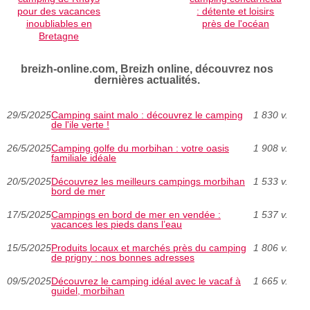
pour des vacances
: détente et loisirs
inoubliables en
près de l'océan
Bretagne
breizh-online.com, Breizh online, découvrez nos
dernières actualités.
29/5/2025
Camping saint malo : découvrez le camping
1 830 v.
de l'ile verte !
26/5/2025
Camping golfe du morbihan : votre oasis
1 908 v.
familiale idéale
20/5/2025
Découvrez les meilleurs campings morbihan
1 533 v.
bord de mer
17/5/2025
Campings en bord de mer en vendée :
1 537 v.
vacances les pieds dans l’eau
15/5/2025
Produits locaux et marchés près du camping
1 806 v.
de prigny : nos bonnes adresses
09/5/2025
Découvrez le camping idéal avec le vacaf à
1 665 v.
guidel, morbihan