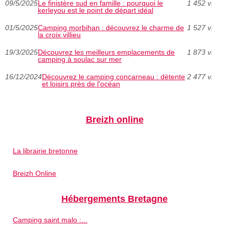
09/5/2025
Le finistère sud en famille : pourquoi le
1 452 v.
kerleyou est le point de départ idéal
01/5/2025
Camping morbihan : découvrez le charme de
1 527 v.
la croix villieu
19/3/2025
Découvrez les meilleurs emplacements de
1 873 v.
camping à soulac sur mer
16/12/2024
Découvrez le camping concarneau : détente
2 477 v.
et loisirs près de l'océan
Breizh online
La librairie bretonne
Breizh Online
Hébergements Bretagne
Camping saint malo :...