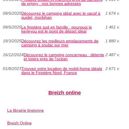
de prigny : nos bonnes adresses
09/5/2025
Découvrez le camping idéal avec le vacaf à
1 674 v.
guidel, morbihan
09/5/2025
Le finistère sud en famille : pourquoi le
1 461 v.
kerleyou est le point de départ idéal
19/3/2025
Découvrez les meilleurs emplacements de
1 880 v.
camping à soulac sur mer
16/12/2024
Découvrez le camping concarneau : détente
2 487 v.
et loisirs près de l'océan
01/8/2023
Trouvez votre location de mobil-home idéale
2 671 v.
dans le Finistère Nord, France
Breizh online
La librairie bretonne
Breizh Online