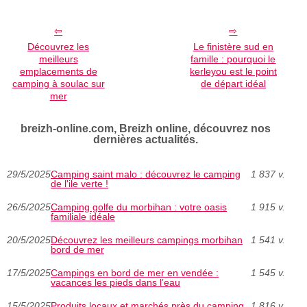
Découvrez les
Le finistère sud en
meilleurs
famille : pourquoi le
emplacements de
kerleyou est le point
camping à soulac sur
de départ idéal
mer
breizh-online.com, Breizh online, découvrez nos
dernières actualités.
29/5/2025
Camping saint malo : découvrez le camping
1 837 v.
de l'ile verte !
26/5/2025
Camping golfe du morbihan : votre oasis
1 915 v.
familiale idéale
20/5/2025
Découvrez les meilleurs campings morbihan
1 541 v.
bord de mer
17/5/2025
Campings en bord de mer en vendée :
1 545 v.
vacances les pieds dans l’eau
15/5/2025
Produits locaux et marchés près du camping
1 816 v.