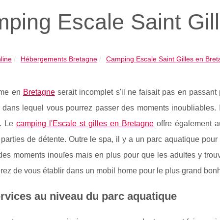
ping Escale Saint Gil
line
Hébergements Bretagne
Camping Escale Saint Gilles en Bre
sme en
Bretagne
serait incomplet s'il ne faisait pas en passant 
 dans lequel vous pourrez passer des moments inoubliables. Il
. Le
camping l'Escale st gilles en Bretagne
offre également 
parties de détente. Outre le spa, il y a un parc aquatique pou
des moments inouïes mais en plus pour que les adultes y trouv
rez de vous établir dans un mobil home pour le plus grand bonhe
rvices au niveau du parc aquatique