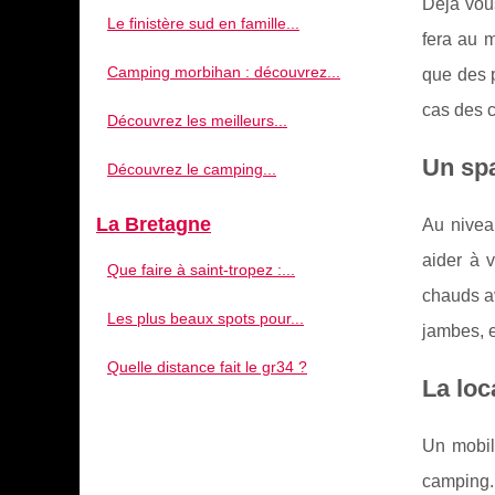
Déjà vous
Le finistère sud en famille...
fera au m
Camping morbihan : découvrez...
que des p
cas des c
Découvrez les meilleurs...
Un spa
Découvrez le camping...
La Bretagne
Au nivea
aider à 
Que faire à saint-tropez :...
chauds av
Les plus beaux spots pour...
jambes, e
Quelle distance fait le gr34 ?
La loc
Un mobil
camping.