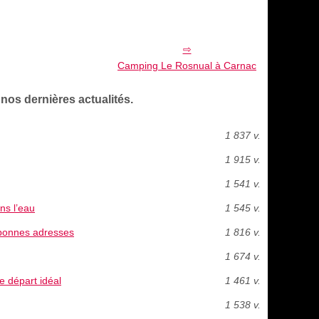
Camping Le Rosnual à Carnac
nos dernières actualités.
1 837 v.
1 915 v.
1 541 v.
ns l’eau
1 545 v.
 bonnes adresses
1 816 v.
1 674 v.
de départ idéal
1 461 v.
1 538 v.