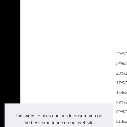
29/5/
26/5/
20/5/
17/5/
15/5/
09/5/
09/5/
This website uses cookies to ensure you get
01/5/
the best experience on our website.