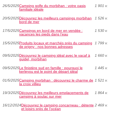
26/5/2025
Camping golfe du morbihan : votre oasis
1 901 v.
familiale idéale
20/5/2025
Découvrez les meilleurs campings morbihan
1 526 v.
bord de mer
17/5/2025
Campings en bord de mer en vendée :
1 530 v.
vacances les pieds dans l’eau
15/5/2025
Produits locaux et marchés près du camping
1 799 v.
de prigny : nos bonnes adresses
09/5/2025
Découvrez le camping idéal avec le vacaf à
1 660 v.
guidel, morbihan
09/5/2025
Le finistère sud en famille : pourquoi le
1 445 v.
kerleyou est le point de départ idéal
01/5/2025
Camping morbihan : découvrez le charme de
1 521 v.
la croix villieu
19/3/2025
Découvrez les meilleurs emplacements de
1 864 v.
camping à soulac sur mer
16/12/2024
Découvrez le camping concarneau : détente
2 469 v.
et loisirs près de l'océan