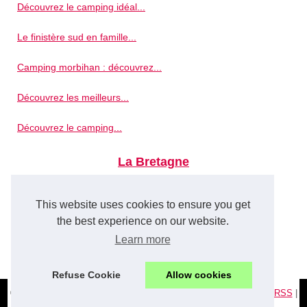
Découvrez le camping idéal...
Le finistère sud en famille...
Camping morbihan : découvrez...
Découvrez les meilleurs...
Découvrez le camping...
La Bretagne
Que faire à saint-tropez :...
This website uses cookies to ensure you get
Les plus beaux spots pour...
the best experience on our website.
Learn more
Quelle distance fait le gr34 ?
Refuse Cookie
Allow cookies
© 2026
Breizh-online.com
|
Schéma les articles
|
Cookies Policy
|
RSS
|