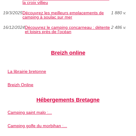
la croix villieu
19/3/2025
Découvrez les meilleurs emplacements de
1 880 v.
camping à soulac sur mer
16/12/2024
Découvrez le camping concarneau : détente
2 486 v.
et loisirs près de l'océan
Breizh online
La librairie bretonne
Breizh Online
Hébergements Bretagne
Camping saint malo :...
Camping golfe du morbihan :...