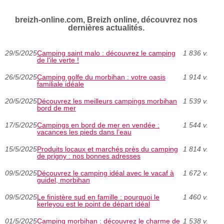
breizh-online.com, Breizh online, découvrez nos
dernières actualités.
29/5/2025
Camping saint malo : découvrez le camping
1 836 v.
de l'ile verte !
26/5/2025
Camping golfe du morbihan : votre oasis
1 914 v.
familiale idéale
20/5/2025
Découvrez les meilleurs campings morbihan
1 539 v.
bord de mer
17/5/2025
Campings en bord de mer en vendée :
1 544 v.
vacances les pieds dans l’eau
15/5/2025
Produits locaux et marchés près du camping
1 814 v.
de prigny : nos bonnes adresses
09/5/2025
Découvrez le camping idéal avec le vacaf à
1 672 v.
guidel, morbihan
09/5/2025
Le finistère sud en famille : pourquoi le
1 460 v.
kerleyou est le point de départ idéal
01/5/2025
Camping morbihan : découvrez le charme de
1 538 v.